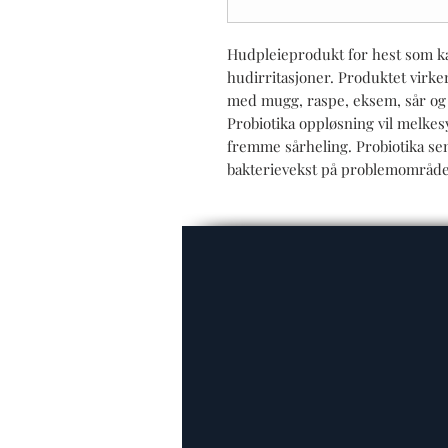
Hudpleieprodukt for hest som ka
hudirritasjoner. Produktet virk
med mugg, raspe, eksem, sår og 
Probiotika oppløsning vil melke
fremme sårheling. Probiotika s
bakterievekst på problemområde